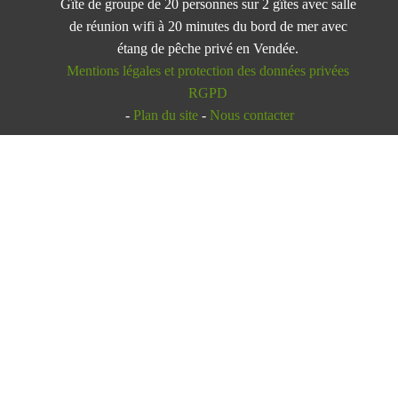
Gîte de groupe de 20 personnes sur 2 gîtes avec salle
de réunion wifi à 20 minutes du bord de mer avec
étang de pêche privé en Vendée.
Mentions légales et protection des données privées
RGPD
-
Plan du site
-
Nous contacter