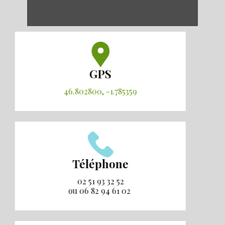
GPS
46.802800, -1.785359
Téléphone
02 51 93 32 52
ou 06 82 94 61 02