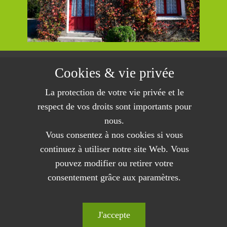
Charles BOURMAUD - Gîte de la Vergne Neuve
Cookies & vie privée
85670 ST CHRISTOPHE DU LIGN​ERON
Téléphone : 02 51 93 32 52 ou 06 82 94 61 02
La protection de votre vie privée et le
Email :
contact@legitedelavergneneuve.com
respect de vos droits sont importants pour
nous.
Vous consentez à nos cookies si vous
continuez à utiliser notre site Web. Vous
pouvez modifier ou retirer votre
Gîte de groupe de 20 personnes sur 2 gîtes avec salle
consentement grâce aux paramètres.
de réunion wifi à 20 minutes du bord de mer avec
étang de pêche privé en Vendée.
Mentions légales et protection des données privées
J'accepte
RGPD