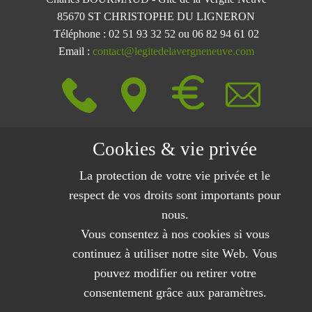
85670 ST CHRISTOPHE DU LIGN​ERON
Téléphone : 02 51 93 32 52 ou 06 82 94 61 02
Email :
contact@legitedelavergneneuve.com
Gîte de groupe de 20 personnes sur 2 gîtes avec salle
Cookies & vie privée
de réunion wifi à 20 minutes du bord de mer avec
La protection de votre vie privée et le
étang de pêche privé en Vendée.
Mentions légales et protection des données privées
respect de vos droits sont importants pour
RGPD
nous.
-
Plan du site
-
Nous contacter
Vous consentez à nos cookies si vous
continuez à utiliser notre site Web. Vous
pouvez modifier ou retirer votre
consentement grâce aux paramètres.