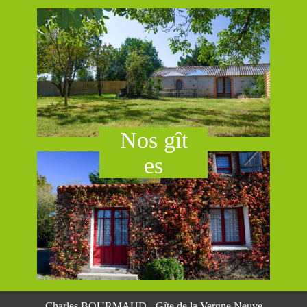
Nos g​ît​
es
Charles BOURMAUD - Gîte de la Vergne Neuve