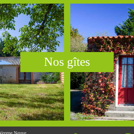
Nos g​ît​es
Vergne Neuve