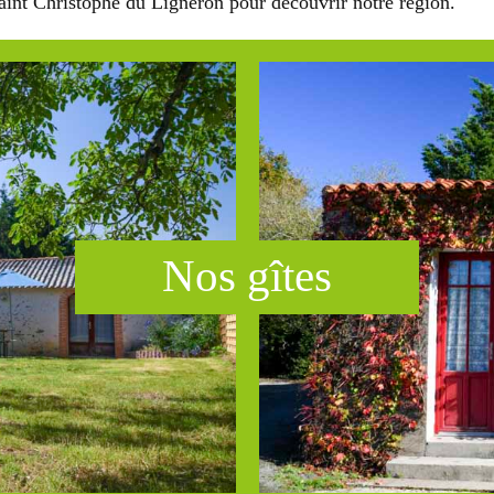
Saint Christophe du Ligneron pour découvrir notre région.
Nos g​ît​es