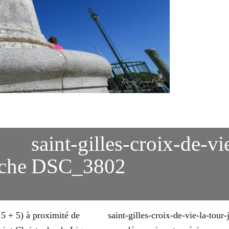
saint-gilles-croix-de-vi
che
DSC_3802
15 + 5) à proximité de
saint-gilles-croix-de-vie-la-to