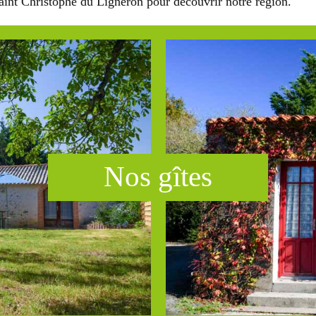
Saint Christophe du Ligneron pour découvrir notre région.
Nos g​ît​es