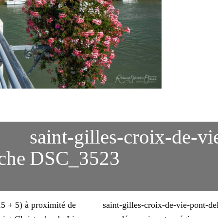
saint-gilles-croix-de-v
che
DSC_3523
15 + 5) à proximité de
saint-gilles-croix-de-vie-pont-