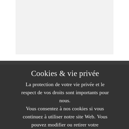
Charles BOURMAUD - Gîte de la Vergne Neuve
Cookies & vie privée
85670 ST CHRISTOPHE DU LIGN​ERON
Téléphone : 02 51 93 32 52 ou 06 82 94 61 02
La protection de votre vie privée et le
Email :
contact@legitedelavergneneuve.com
respect de vos droits sont importants pour
nous.
Vous consentez à nos cookies si vous
continuez à utiliser notre site Web. Vous
pouvez modifier ou retirer votre
Gîte de groupe de 20 personnes sur 2 gîtes avec salle