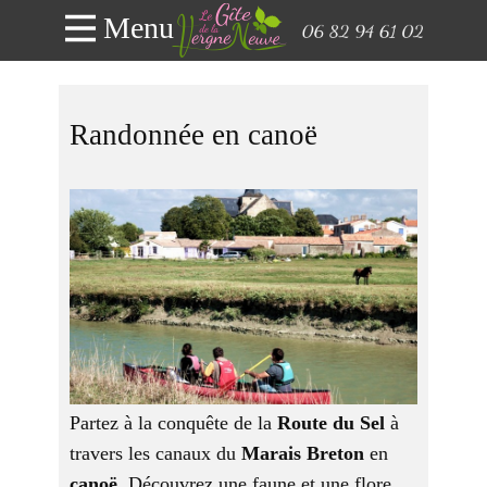
Menu
Randonnée en canoë
Partez à la conquête de la
Route du Sel
à
travers les canaux du
Marais Breton
en
canoë
. Découvrez une faune et une flore