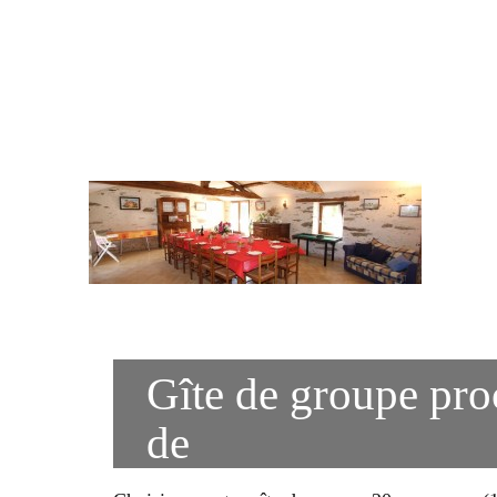
Gîte de groupe pro
de