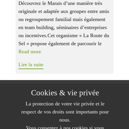
Découvrez le Marais d’une manière très
originale et adaptée aux groupes entre amis
ou regroupement familial mais également
en team building, séminaires d’entreprises
ou incentives.Cet organisme « La Route du
Sel » propose également de parcourir le
Read more
Lire la suite
Charles BOURMAUD - Gîte de la Vergne Neuve
Cookies & vie privée
85670 ST CHRISTOPHE DU LIGN​ERON
Téléphone : 02 51 93 32 52 ou 06 82 94 61 02
La protection de votre vie privée et le
Email :
contact@legitedelavergneneuve.com
respect de vos droits sont importants pour
nous.
Vous consentez à nos cookies si vous